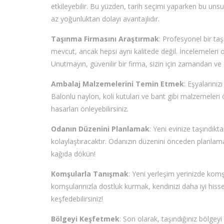
etkileyebilir. Bu yüzden, tarih seçimi yaparken bu unsu
az yoğunluktan dolayı avantajlıdır.
Taşınma Firmasını Araştırmak
: Profesyonel bir ta
mevcut, ancak hepsi aynı kalitede değil. İncelemeleri o
Unutmayın, güvenilir bir firma, sizin için zamandan ve 
Ambalaj Malzemelerini Temin Etmek
: Eşyalarını
Balonlu naylon, koli kutuları ve bant gibi malzemeleri
hasarları önleyebilirsiniz.
Odanın Düzenini Planlamak
: Yeni evinize taşındıkt
kolaylaştıracaktır. Odanızın düzenini önceden planlama
kağıda dökün!
Komşularla Tanışmak
: Yeni yerleşim yerinizde komş
komşularınızla dostluk kurmak, kendinizi daha iyi hiss
keşfedebilirsiniz!
Bölgeyi Keşfetmek
: Son olarak, taşındığınız bölgey