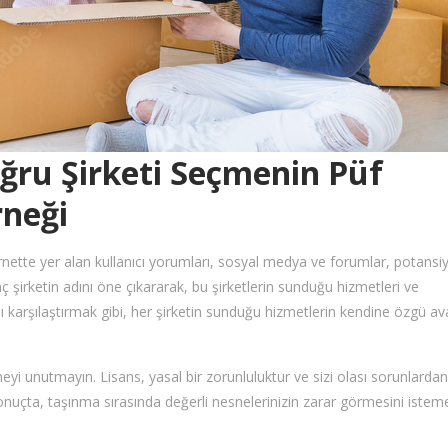
ğru Şirketi Seçmenin Püf
rneği
rnette yer alan kullanıcı yorumları, sosyal medya ve forumlar, potansiy
kaç şirketin adını öne çıkararak, bu şirketlerin sunduğu hizmetleri ve
kalı karşılaştırmak gibi, her şirketin sunduğu hizmetlerin kendine özgü av
tmeyi unutmayın. Lisans, yasal bir zorunluluktur ve sizi olası sorunlardan
 Sonuçta, taşınma sırasında değerli nesnelerinizin zarar görmesini isteme