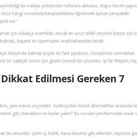
neyimlediği bir nakliye şirketinden referans almanız, doğru tercihi yapm
önce hangi sorunlarla karşılaştıklarını öğrenmek işinize yarayabilir.
ayda var.”
anlamak için oldukça önemlidir. Ancak en ucuz teklifi seçmek bazen sizi h
yi bulmak, başarılı bir taşınmanın anahtarlarından biridir.
çık iletişimde kalmak büyük bir fark yaratıyor. Sorularınızı sormaktan
ı bir nakliyat süreci için güven önemli bir unsurdur. İyi bir iletişim, t
 Dikkat Edilmesi Gereken 7
mı, yeni evinizi seçmektir. Kurtköy’deki konut alternatifleri arasında 
 market gibi olanaklara ne kadar yakın? Bu soruları yanıtlamadan karar
ati bir unsurdur. Şehir içi trafik, hava durumu gibi etkenler, taşınma 