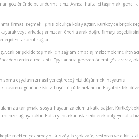
rları göz önünde bulundurmalısınız. Ayrıca, hafta içi taşınmak, genellik
şınma firması seçmek, işinizi oldukça kolaylaştırır. Kurtköy’de birçok s
kuyarak veya arkadaşlarınızdan öneri alarak doğru firmayı seçebilirsini
enerjiden tasarruf sağlar!
zı güvenli bir şekilde taşımak için sağlam ambalaj malzemelerine ihtiyacı
 önceden temin etmelisiniz. Eşyalarınıza gereken önemi göstererek, ola
an sonra eşyalarınızı nasıl yerleştireceğinizi düşünmek, hayatınızı
k, taşınma gününde işinizi büyük ölçüde hızlandırır. Hayalinizdeki düze
ularınızla tanışmak, sosyal hayatınıza olumlu katkı sağlar. Kurtköy’dek
etmenizi sağlayacaktır. Hatta yeni arkadaşlar edinerek bölgeyi daha hızl
i keşfetmekten çekinmeyin. Kurtköy, birçok kafe, restoran ve etkinlik al