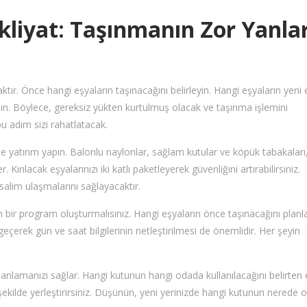
liyat: Taşınmanın Zor Yanlar
ktır. Önce hangi eşyaların taşınacağını belirleyin. Hangi eşyaların yeni
alın. Böylece, gereksiz yükten kurtulmuş olacak ve taşınma işlemini
u adım sizi rahatlatacak.
ne yatırım yapın. Balonlu naylonlar, sağlam kutular ve köpük tabakaları
Kırılacak eşyalarınızı iki katlı paketleyerek güvenliğini artırabilirsiniz.
salim ulaşmalarını sağlayacaktır.
 bir program oluşturmalısınız. Hangi eşyaların önce taşınacağını planla
eçerek gün ve saat bilgilerinin netleştirilmesi de önemlidir. Her şeyin
ri anlamanızı sağlar. Hangi kutunun hangi odada kullanılacağını belirten 
 şekilde yerleştirirsiniz. Düşünün, yeni yerinizde hangi kutunun nerede