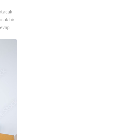
katacak
ıcak bir
cevap