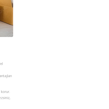
el
antajları
 korur.
zsiniz,