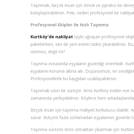
Taşınmak, birçok insan için stresli ve yıpratıcı bir den
kolaylaştırabilirsin. Peki, neden profesyonel bir nakl
Profesyonel Ekipler ile Hızlı Taşınma
Kurtköy'de nakliyat
işiyle uğraşan profesyonel ekipl
paketlerken, sen de yeni evinin tadını çıkarabilirsin.
istemez, değil mi?
Taşınma esnasında eşyaların güvenliği önemlidir. Kurt
eşyalarını koruma altına alır. Düşünsenize, en sevdiğin
Profesyonellerle bu kaygıdan uzaklaşabilirsin.
Taşınmak uzun bir süreçtir. Ama Kurtköy evden eve nakl
zamanında yerleşebilirsin. Böylece hem arkadaşlarınla
Birçok insan için taşınma maliyeti korkutucu olabilir. 
sunar. Bütçeni fazla zorlamadan eşyalarının güvenle t
Taşınma sürecini stres olmaktan çıkarmak için Kurtköy