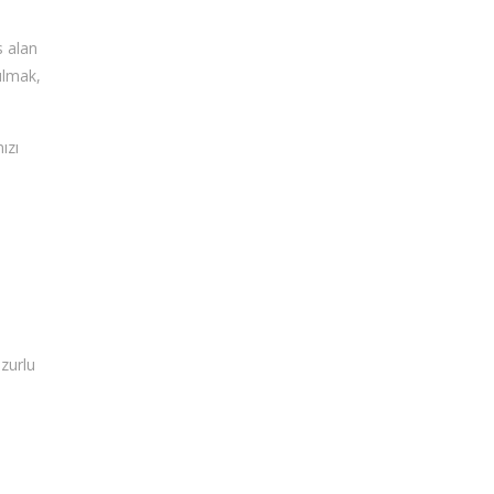
s alan
ulmak,
ızı
zurlu
e