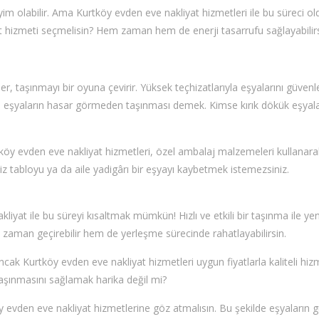
eyim olabilir. Ama Kurtköy evden eve nakliyat hizmetleri ile bu süreci o
iyat hizmeti seçmelisin? Hem zaman hem de enerji tasarrufu sağlayabilirs
er, taşınmayı bir oyuna çevirir. Yüksek teçhizatlarıyla eşyalarını güvenl
 Bu, eşyaların hasar görmeden taşınması demek. Kimse kırık dökük eşyal
köy evden eve nakliyat hizmetleri, özel ambalaj malzemeleri kullanara
iz tabloyu ya da aile yadigârı bir eşyayı kaybetmek istemezsiniz.
iyat ile bu süreyi kısaltmak mümkün! Hızlı ve etkili bir taşınma ile yen
 zaman geçirebilir hem de yerleşme sürecinde rahatlayabilirsin.
Ancak Kurtköy evden eve nakliyat hizmetleri uygun fiyatlarla kaliteli hiz
aşınmasını sağlamak harika değil mi?
 evden eve nakliyat hizmetlerine göz atmalısın. Bu şekilde eşyaların 