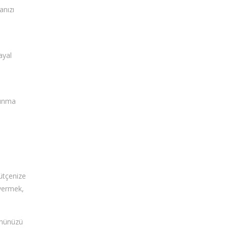
anızı
ayal
aşınma
bütçenize
 vermek,
gününüzü