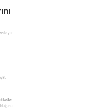
ını
 evde yer
,
yın.
etiketler
 olduğunu