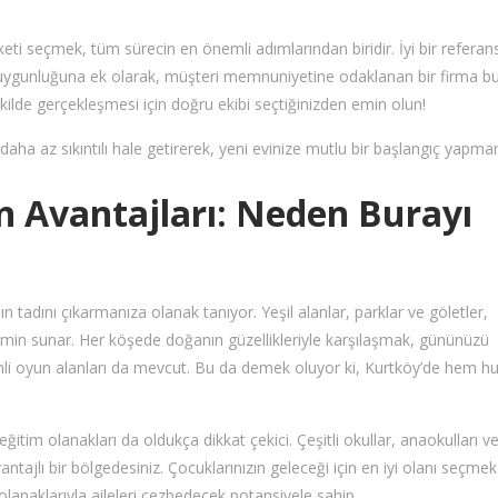
rketi seçmek, tüm sürecin en önemli adımlarından biridir. İyi bir referan
n uygunluğuna ek olarak, müşteri memnuniyetine odaklanan bir firma b
ekilde gerçekleşmesi için doğru ekibi seçtiğinizden emin olun!
daha az sıkıntılı hale getirerek, yeni evinize mutlu bir başlangıç yapman
 Avantajları: Neden Burayı
tadını çıkarmanıza olanak tanıyor. Yeşil alanlar, parklar ve göletler,
emin sunar. Her köşede doğanın güzellikleriyle karşılaşmak, gününüzü
enli oyun alanları da mevcut. Bu da demek oluyor ki, Kurtköy’de hem hu
itim olanakları da oldukça dikkat çekici. Çeşitli okullar, anaokulları v
antajlı bir bölgedesiniz. Çocuklarınızın geleceği için en iyi olanı seçmek
 olanaklarıyla aileleri cezbedecek potansiyele sahip.