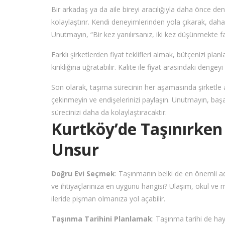
Bir arkadaş ya da aile bireyi aracılığıyla daha önce de
kolaylaştırır. Kendi deneyimlerinden yola çıkarak, daha 
Unutmayın, “Bir kez yanılırsanız, iki kez düşünmekte f
Farklı şirketlerden fiyat teklifleri almak, bütçenizi pl
kırıklığına uğratabilir. Kalite ile fiyat arasındaki denge
Son olarak, taşıma sürecinin her aşamasında şirketle a
çekinmeyin ve endişelerinizi paylaşın. Unutmayın, başarıl
sürecinizi daha da kolaylaştıracaktır.
Kurtköy’de Taşınırken
Unsur
Doğru Evi Seçmek
: Taşınmanın belki de en önemli adı
ve ihtiyaçlarınıza en uygunu hangisi? Ulaşım, okul ve
ileride pişman olmanıza yol açabilir.
Taşınma Tarihini Planlamak
: Taşınma tarihi de hay