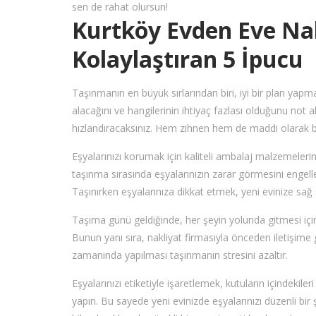
sen de rahat olursun!
Kurtköy Evden Eve Nak
Kolaylaştıran 5 İpucu
Taşınmanın en büyük sırlarından biri, iyi bir plan yapma
alacağını ve hangilerinin ihtiyaç fazlası olduğunu not 
hızlandıracaksınız. Hem zihnen hem de maddi olarak b
Eşyalarınızı korumak için kaliteli ambalaj malzemeleri
taşınma sırasında eşyalarınızın zarar görmesini engeller. 
Taşınırken eşyalarınıza dikkat etmek, yeni evinize sağ 
Taşıma günü geldiğinde, her şeyin yolunda gitmesi için
Bunun yanı sıra, nakliyat firmasıyla önceden iletişime g
zamanında yapılması taşınmanın stresini azaltır.
Eşyalarınızı etiketiyle işaretlemek, kutuların içindekile
yapın. Bu sayede yeni evinizde eşyalarınızı düzenli bir