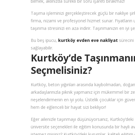
bilmek, aklınızda sürekli bir soru işareti bırakmaz!
Taşıma işleminizi gerçekleştirecek güçlü bir nakliye şi
firma, nizami ve profesyonel hizmet sunar. Fiyatları
taşınma stresinizi en aza indirir. Taşınmanızın en iyi ş
Bu beş ipucu,
kurtköy evden eve nakliyat
sürecini 
sağlayabilir.
Kurtköy’de Taşınmanın
Seçmelisiniz?
Kurtköy, beton yığınları arasında kaybolmadan, doğanın 
arkadaşlarınızla piknik yapmanız için mükemmel bir z
neşelendirmenin en iyi yolu. Üstelik çocuklar için güv
hem de eğlenceli bir hayat sizi bekliyor!
Eğer ailenizle taşınmayı düşünüyorsanız, Kurtköy’deki eğ
üniversite seçenekleri ile eğitim konusunda bir hayli av
istemez misiniz? Kurtköy’deki kurumlar, kaliteli eğitim