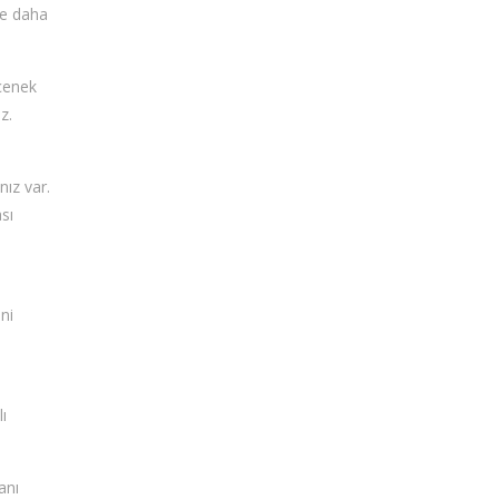
le daha
eçenek
z.
nız var.
sı
ni
i
ı
anı